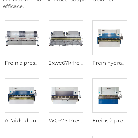
efficace.
Frein à presse en tandem CNC avec contrôleur cybelec touch 12
2xwe67k frein à pression en tandem pour poteau lumineux
Frein hydraulique à pression wc67k avec régulateur e21
À l'aide d'un système de freinage à pression hydraulique de type wc67y avec contrôleur CNC t8
WC67Y Presse hydraulique avec contrôleur CNC E300
Freins à presse hydraulique à commande numérique avec contrôleur ESA S630