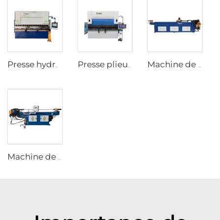
Presse hydraulique CNC avec contrôleur ESA S640
Presse plieuse CNC avec contrôleur CNC ESA S860W
Machine de cintrage hydraulique CNC pour tubes en acier
Machine de déformation hydraulique NC pour tubes en acier