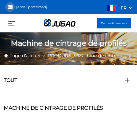
[email protected]
FR
Demander un devis
Machine de cintrage de profilés
>
>
Page d’accueil
PRODUITS
Machine de cintrage de profilés
TOUT
MACHINE DE CINTRAGE DE PROFILÉS