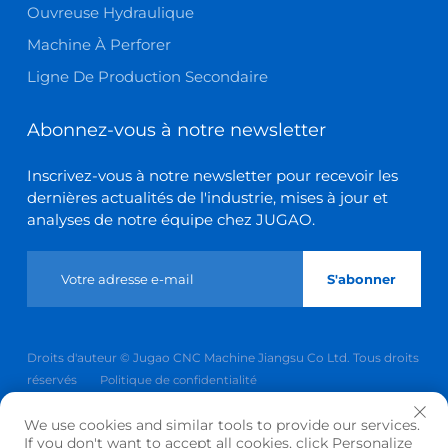
Ouvreuse Hydraulique
Machine À Perforer
Ligne De Production Secondaire
Abonnez-vous à notre newsletter
Inscrivez-vous à notre newsletter pour recevoir les
dernières actualités de l'industrie, mises à jour et
analyses de notre équipe chez JUGAO.
S'abonner
Droits d'auteur © Jugao CNC Machine Jiangsu Co Ltd. Tous droits
réservés
Politique de confidentialité
Remonter en haut
We use cookies and similar tools to provide our services.
If you don't want to accept all cookies, click Personalize