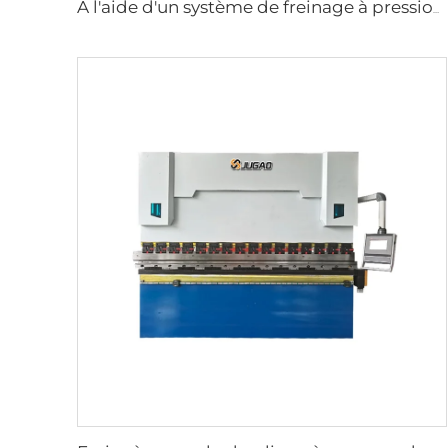
À l'aide d'un système de freinage à pression hydraulique de type wc67y avec contrôleur CNC t8