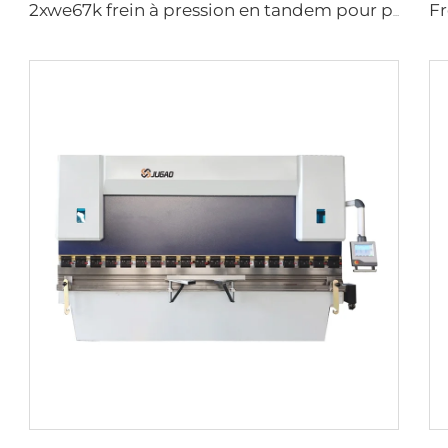
2xwe67k frein à pression en tandem pour poteau lumineux