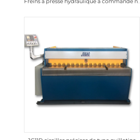
Freins à presse hydraulique à commande numérique avec contrôleur ESA S630