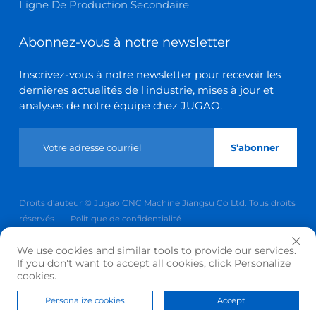
Ligne De Production Secondaire
Abonnez-vous à notre newsletter
Inscrivez-vous à notre newsletter pour recevoir les
dernières actualités de l'industrie, mises à jour et
analyses de notre équipe chez JUGAO.
S’abonner
Droits d'auteur © Jugao CNC Machine Jiangsu Co Ltd. Tous droits
réservés
Politique de confidentialité
Revenir en haut
We use cookies and similar tools to provide our services.
If you don't want to accept all cookies, click Personalize
cookies.
Personalize cookies
Accept
Page
Produit
De
CONTACT