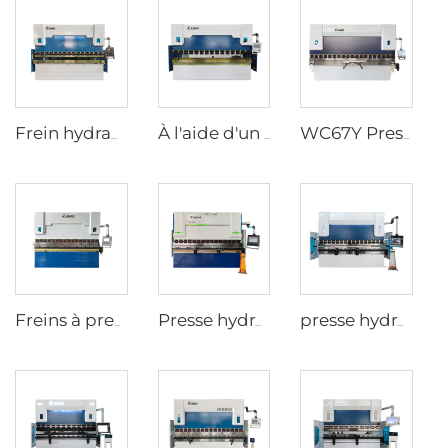
Frein hydraulique à pression wc67k avec régulateur e21
À l'aide d'un système de freinage à pression hydraulique de type wc67y avec contrôleur CNC t8
WC67Y Presse hydraulique avec contrôleur CNC E300
Freins à presse hydraulique à commande numérique avec contrôleur ESA S630
Presse hydraulique CNC avec contrôleur ESA S640
presse hydraulique CNC à 8+1 axes avec contrôleur DA-66T