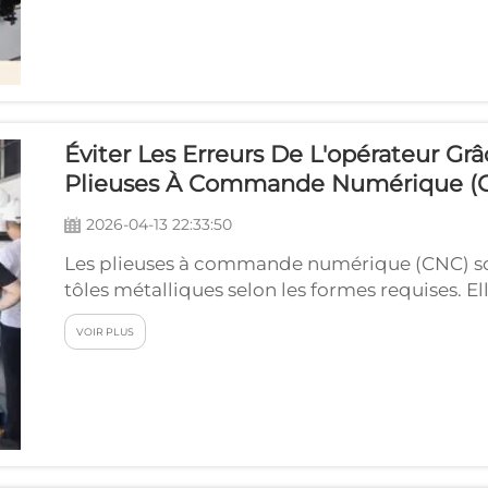
opérations de pliage métallique complexes. J
Éviter Les Erreurs De L'opérateur Grâ
Plieuses À Commande Numérique (
2026-04-13 22:33:50
Les plieuses à commande numérique (CNC) son
tôles métalliques selon les formes requises. Ell
où les pièces métalliques sont produites. Parf
VOIR PLUS
sur la plieuse CNC peuvent réduire la…