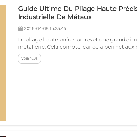
Guide Ultime Du Pliage Haute Précis
Industrielle De Métaux
2026-04-08 14:25:45
Le pliage haute précision revêt une grande i
métallerie. Cela compte, car cela permet aux 
correctement entre elles. Dans les usines, la f
VOIR PLUS
la résistance ou l’utilité du produit final. JU