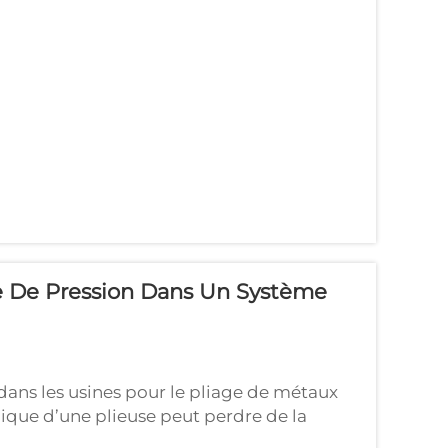
 Un manque de constance dans l'épaisseur
rréguliers...
 De Pression Dans Un Système
dans les usines pour le pliage de métaux
lique d’une plieuse peut perdre de la
d le fonctionnement correct de la