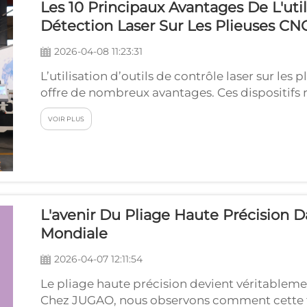
Les 10 Principaux Avantages De L'util
Détection Laser Sur Les Plieuses CN
2026-04-08 11:23:31
L’utilisation d’outils de contrôle laser sur 
offre de nombreux avantages. Ces dispositifs re
plus rapide. Les plieuses à commande numéri
VOIR PLUS
des tôles métalliques sous diverses formes. Grâ
pouvez visualiser la…
L'avenir Du Pliage Haute Précision D
Mondiale
2026-04-07 12:11:54
Le pliage haute précision devient véritablemen
Chez JUGAO, nous observons comment cette te