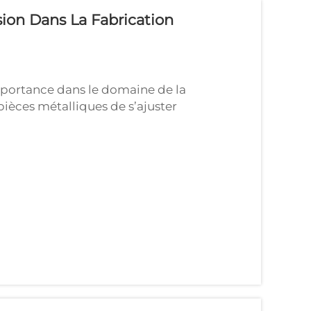
ion Dans La Fabrication
mportance dans le domaine de la
pièces métalliques de s’ajuster
açon dont le métal est plié peut influencer
GAO est une entreprise spécialisée dans…