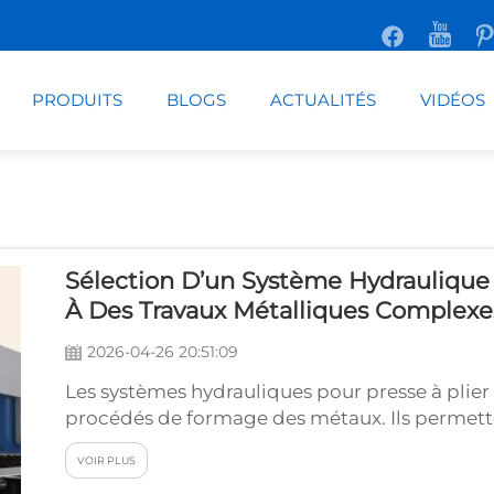
PRODUITS
BLOGS
ACTUALITÉS
VIDÉOS
Sélection D’un Système Hydraulique 
À Des Travaux Métalliques Complexe
2026-04-26 20:51:09
Les systèmes hydrauliques pour presse à plier
procédés de formage des métaux. Ils permetten
d’obtenir les formes souhaitées pour diverses
VOIR PLUS
hydraulique approprié revêt une importance 