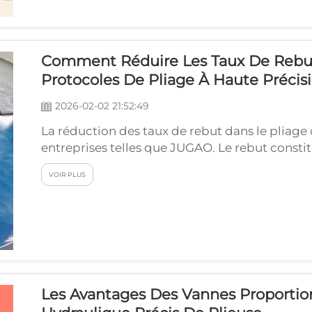
Comment Réduire Les Taux De Rebu
Protocoles De Pliage À Haute Précis
2026-02-02 21:52:49
La réduction des taux de rebut dans le pliage
entreprises telles que JUGAO. Le rebut constit
plus de trésorerie. En ce qui concerne le plia
VOIR PLUS
ou du moins l’objectif principal. Des procédu
Les Avantages Des Vannes Proporti