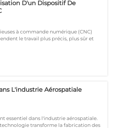
isation D'un Dispositif De
C
les plieuses à commande numérique (CNC)
ndent le travail plus précis, plus sûr et
que (CNC) sont des machines qui plient
ce à un dispositif de contrôle laser, vous
ans L'industrie Aérospatiale
t essentiel dans l'industrie aérospatiale.
chnologie transforme la fabrication des