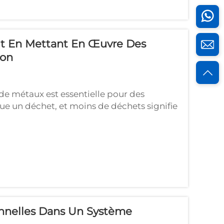
t En Mettant En Œuvre Des
ion
 de métaux est essentielle pour des
ue un déchet, et moins de déchets signifie
ge des métaux, la perfection est une règle —
res de pliage précises permettent…
onnelles Dans Un Système