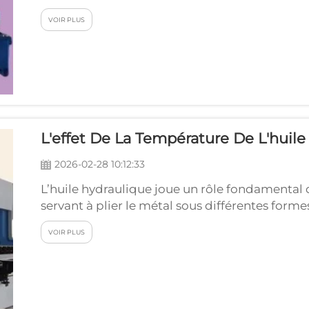
pièces destinées aux avions et aux engins spat
VOIR PLUS
des formes et des angles extrêmement précis, c
L'effet De La Température De L'huil
2026-02-28 10:12:33
L’huile hydraulique joue un rôle fondamental 
servant à plier le métal sous différentes form
influencer les performances de la machine. Si 
VOIR PLUS
cela provoque certains problèmes. Par exempl