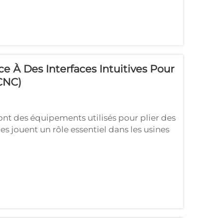
UG...
ce À Des Interfaces Intuitives Pour
CNC)
t des équipements utilisés pour plier des
es jouent un rôle essentiel dans les usines
ois, les erreurs commises par l’opérateur