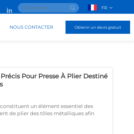
FR
NOUS CONTACTER
Obtenir un devis gratuit
Précis Pour Presse À Plier Destiné
s
 constituent un élément essentiel des
t de plier des tôles métalliques afin
 applications. Le choix du système
particulière, notamment pour les