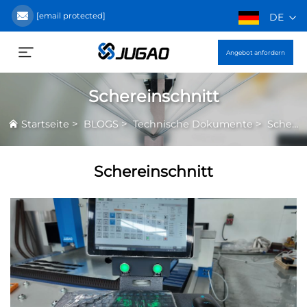
[email protected]
DE
Angebot anfordern
Schereinschnitt
>
>
>
Startseite
BLOGS
Technische Dokumente
Schereinschnitt
Schereinschnitt