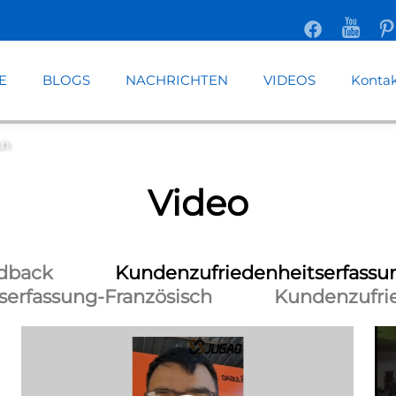
E
BLOGS
NACHRICHTEN
VIDEOS
Kontak
anisch
ch
Video
dback
Kundenzufriedenheitserfassu
serfassung-Französisch
Kundenzufrie