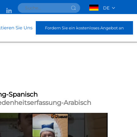
DE
tieren Sie Uns
Fordern Sie ein kostenloses Angebot an
ng-Spanisch
denheitserfassung-Arabisch