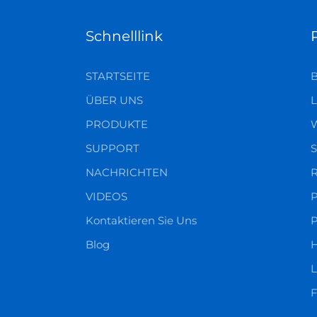
Schnelllink
STARTSEITE
ÜBER UNS
L
PRODUKTE
SUPPORT
S
NACHRICHTEN
R
VIDEOS
P
Kontaktieren Sie Uns
P
Blog
H
L
F