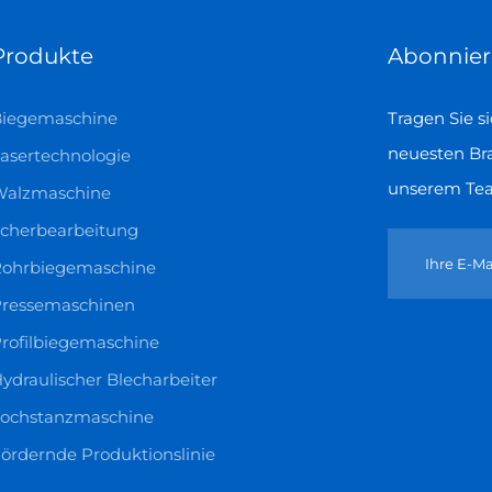
Produkte
Abonnier
Biegemaschine
Tragen Sie s
neuesten Br
asertechnologie
unserem Tea
Walzmaschine
cherbearbeitung
ohrbiegemaschine
ressemaschinen
rofilbiegemaschine
ydraulischer Blecharbeiter
ochstanzmaschine
ördernde Produktionslinie