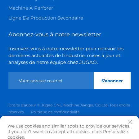
Machine À Perforer
Ligne De Production Secondaire
Abonnez-vous à notre newsletter
Inscrivez-vous à notre newsletter pour recevoir les
dernières actualités de l'industrie, mises à jour et
analyses de notre équipe chez JUGAO.
S’abonner
Droits d'auteur © Jugao CNC Machine Jiangsu Co Ltd. Tous droits
réservés
Politique de confidentialité
Revenir en haut
We use cookies and similar tools to provide our services.
If you don't want to accept all cookies, click Personalize
cookies.