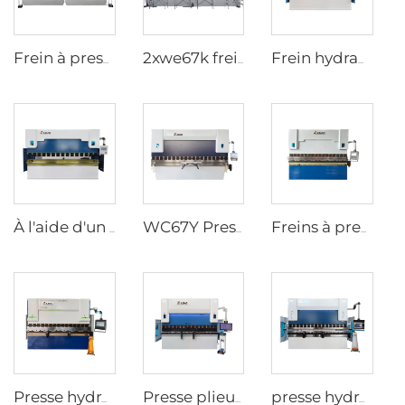
Frein à presse en tandem CNC avec contrôleur cybelec touch 12
2xwe67k frein à pression en tandem pour poteau lumineux
Frein hydraulique à pression wc67k avec régulateur e21
À l'aide d'un système de freinage à pression hydraulique de type wc67y avec contrôleur CNC t8
WC67Y Presse hydraulique avec contrôleur CNC E300
Freins à presse hydraulique à commande numérique avec contrôleur ESA S630
Presse hydraulique CNC avec contrôleur ESA S640
Presse plieuse CNC avec contrôleur CNC ESA S860W
presse hydraulique CNC à 8+1 axes avec contrôleur DA-66T