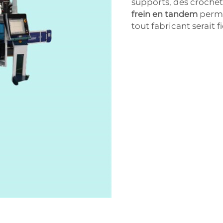
supports, des croche
frein en tandem
perme
tout fabricant serait fi