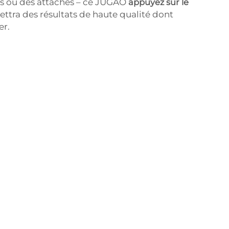
ts ou des attaches – ce JUGAO
appuyez sur le
ttra des résultats de haute qualité dont
er.