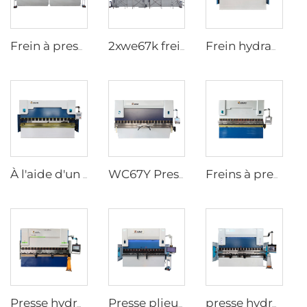
Frein à presse en tandem CNC avec contrôleur cybelec touch 12
2xwe67k frein à pression en tandem pour poteau lumineux
Frein hydraulique à pression wc67k avec régulateur e21
À l'aide d'un système de freinage à pression hydraulique de type wc67y avec contrôleur CNC t8
WC67Y Presse hydraulique avec contrôleur CNC E300
Freins à presse hydraulique à commande numérique avec contrôleur ESA S630
Presse hydraulique CNC avec contrôleur ESA S640
Presse plieuse CNC avec contrôleur CNC ESA S860W
presse hydraulique CNC à 8+1 axes avec contrôleur DA-66T