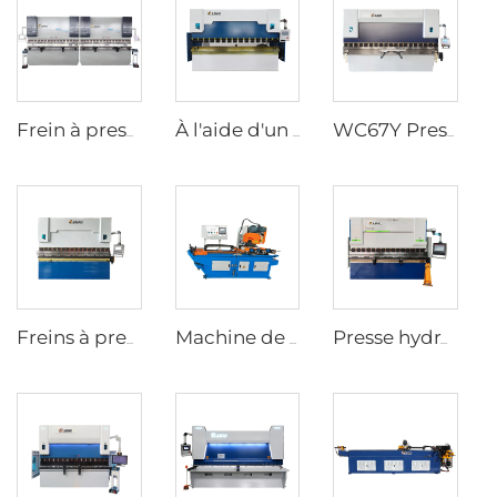
Frein à presse en tandem CNC avec contrôleur cybelec touch 12
À l'aide d'un système de freinage à pression hydraulique de type wc67y avec contrôleur CNC t8
WC67Y Presse hydraulique avec contrôleur CNC E300
Freins à presse hydraulique à commande numérique avec contrôleur ESA S630
Machine de découpe de tubes CNC
Presse hydraulique CNC avec contrôleur ESA S640