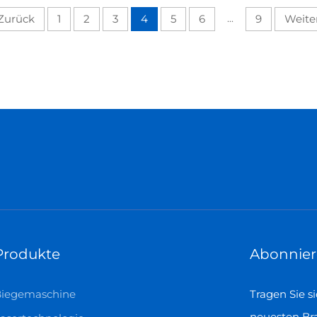
Zurück
1
2
3
4
5
6
...
9
Weite
Produkte
Abonnier
Biegemaschine
Tragen Sie s
neuesten Br