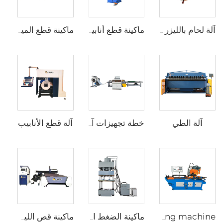
آلة لحام بالليزر المحمولة
ماكينة قطع أنابيب هوائية
ماكينة قطع المياه النفاثة بتصميم مونوبلك
آلة الطي
آلة قطع الأنابيب
خطة تجهيزات آلة القص (2 × 1300 CTL (8T)) (عملية فك وتسوية وقص)
Cnc pipe cutting machine
ماكينة الضغط الهيدروليكي ذات السحب العميق بـ 4 أعمدة (YJG-32)
ماكينة قص الليزر بالألياف لأنابيب الصفائح