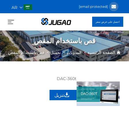
[email protected]
AR
احصل على عرض سعر
قص باستخدام المقص
>
>
>
الصفحة الرئيسية
المدونات
تحميل
قص باستخدام المقص
DAC-360t
تنزيل