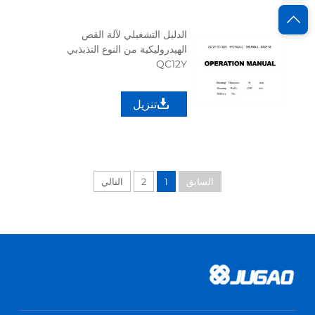
الدليل التشغيلي لآلة القص
الهيدروليكية من النوع التذبذبي
QC12Y
تنزيل
السابق
1
2
التالي