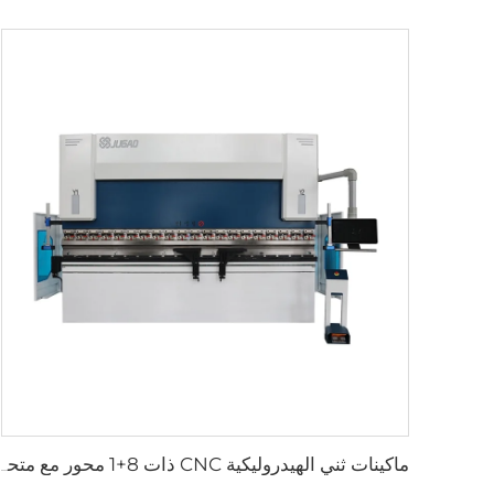
ماكينات ثني الهيدروليكية CNC ذات 8+1 محور مع متحكم ESA S875W