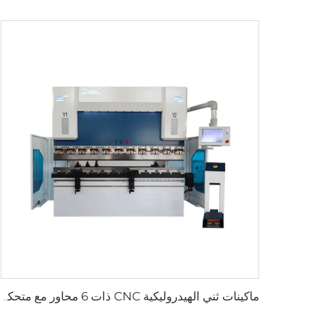
ماكينات ثني الهيدروليكية CNC ذات 6 محاور مع متحكم CybTouch15