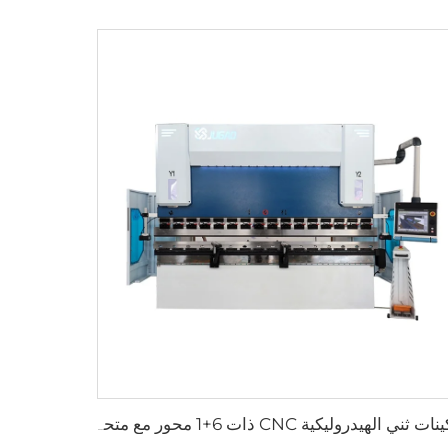
ماكينات ثني الهيدروليكية CNC ذات 6+1 محور مع متحكم DA-66T