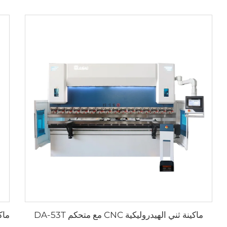
ماكينة ثني الهيدروليكية CNC مع متحكم DA-53T