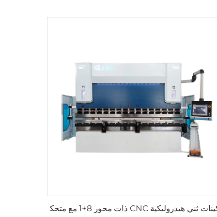
ماكينات ثني هيدروليكية CNC ذات محور 8+1 مع متحكم DA-66T