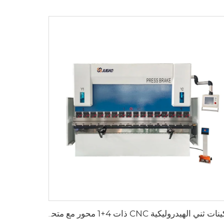
ماكينات ثني الهيدروليكية CNC ذات 4+1 محور مع متحكم CybTouch12