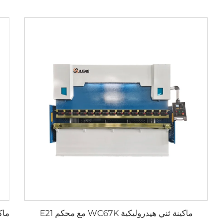
ماكينة ثني هيدروليكية WC67K مع محكم E21