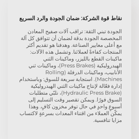
نقاط قوة الشركة: ضمان الجودة والرد السريع
الجودة تبني الثقة: تراقب آلات صفيح المعادن
المخصصة الجودة بدقة لضمان أن تتوافق كل آلة
مع أعلى معايير الصناعة. وهدفنا هو تقديم أكثر
المنتجات كفاءةً لعملائنا. وتشمل هذه الآلات:
ماكينات القطع بالليزر، وماكينات الثني
الهيدروليكية (Press Brakes)، وماكينات ثني
الأنابيب، وماكينات الدرفلة (Rolling
Machines). استجابة سريعة للسوق: وباستخدام
إدارة فعّالة لإنتاج ماكينات الثني الهيدروليكية
(Hydraulic Press Brake)، نلبّي متطلبات
السوق فورًا. ويمكن تقصير وقت التسليم إلى
أسبوعٍ واحدٍ في حال توفر مخزون كافٍ. وهذا
يمكّن العملاء من اقتناء المعدات بسرعةٍ لاكتساب
مزايا تنافسية.