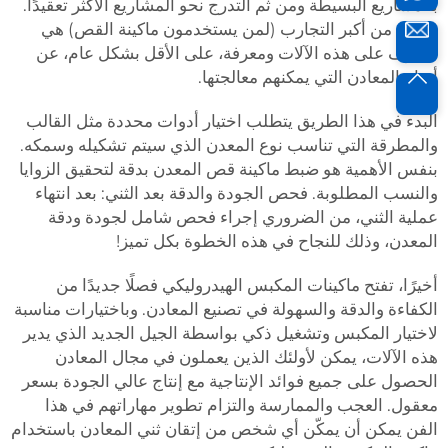
بالمشاريع البسيطة ومن ثم التدرج نحو المشاريع الأكثر تعقيدًا.
واحدة من أكبر التجارب (لمن يستخدمون ماكينة القص) هي
التعرف على هذه الآلات ومعرفة، على الأقل بشكل عام، عن
أنواع المعادن التي يمكنهم معالجتها.
البدء في هذا الطريق يتطلب اختيار أدوات محددة مثل القالب
والمطرقة التي تناسب نوع المعدن الذي سيتم تشكيله وسمكه.
بنفس الأهمية هو ضبط ماكينة قص المعدن بدقة لتحقيق الزوايا
والنسب المطلوبة. فحص الجودة والدقة بعد الثني: بعد انتهاء
عملية الثني، من الضروري إجراء فحص شامل لجودة ودقة
المعدن، وذلك للنجاح في هذه الخطوة بكل تميز!
أخيرًا، تفتح ماكينات المكبس الهيدروليكي فصلًا جديدًا من
الكفاءة والدقة والسهولة في تصنيع المعادن. وباختيارات مناسبة
لاختيار المكبس وتشغيل ذكي بواسطة الجيل الجديد الذي يدير
هذه الآلات، يمكن لأولئك الذين يعملون في مجال المعادن
الحصول على جميع فوائد الإنتاجية مع إنتاج عالي الجودة بسعر
معقول. العجب والممارسة والتزام تطوير مهاراتهم في هذا
الفن يمكن أن يمكّن أي شخص من إتقان ثني المعادن باستخدام