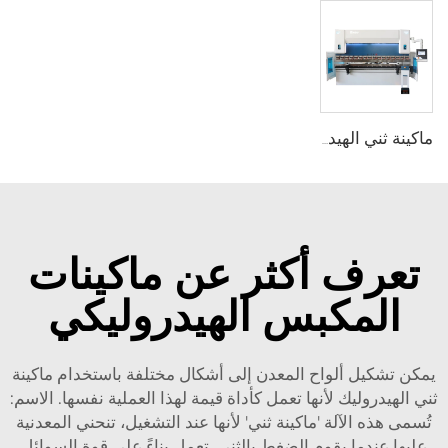
ماكينة ثني الهيدروليكية CNC مع متحكم DA-53T
تعرف أكثر عن ماكينات
المكبس الهيدروليكي
يمكن تشكيل ألواح المعدن إلى أشكال مختلفة باستخدام ماكينة
ثني الهيدروليك لأنها تعمل كأداة قيمة لهذا العملية نفسها. الاسم:
تُسمى هذه الآلة 'ماكينة ثني' لأنها عند التشغيل، تنحني المعدنية
عليها عندما يقوم الضغط بالثني. تعمل بناءً على قوة السوائل