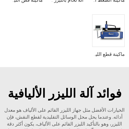
ماكينة الضغط الهيدروليكي ذات السحب العميق بـ 4 أعمدة (YJG-32)
آلة لحام بالليزر المحمولة
ماكينة قص الليزر بالألياف لأنابيب الصفائح
ماكينة قطع الليزر الألياف CNC
فوائد آلة الليزر الأليافية
الخيارات الأفضل مثل جهاز الليزر القائم على الألياف هو معدل
أدائه. وعندما يحل محل الوسائل التقليدية لقطع النقش، فإن
الليزر، وهو بالتأكيد الليزر القائم على الألياف، يكون أكثر دقة