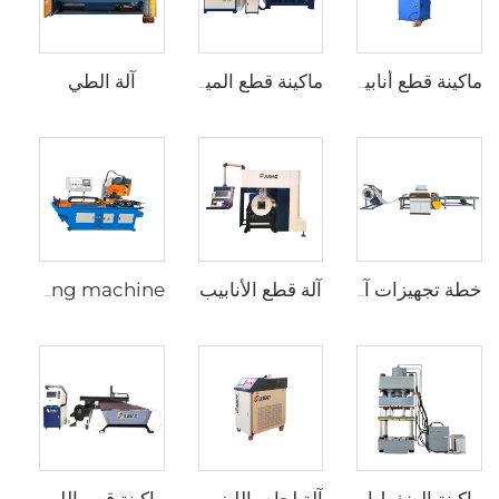
آلة الطي
ماكينة قطع أنابيب هوائية
ماكينة قطع المياه النفاثة بتصميم مونوبلك
آلة قطع الأنابيب
خطة تجهيزات آلة القص (2 × 1300 CTL (8T)) (عملية فك وتسوية وقص)
Cnc pipe cutting machine