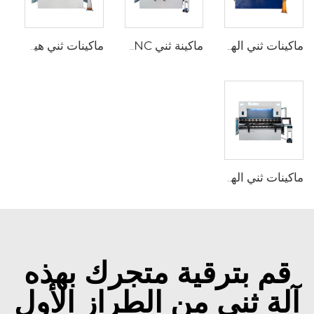
ماكينات ثني الهيدروليكية CNC مع متحكم ESA S640
ماكينة ثني CNC مع متحكم CNC من نوع ESA S860W
ماكينات ثني هيدروليكية CNC ذات محور 8+1 مع متحكم DA-66T
ماكينات ثني الهيدروليكية CNC مع متحكم Delem DA-66T
قم بترقية متجرك بهذه
آلة ثني من الطراز الأول