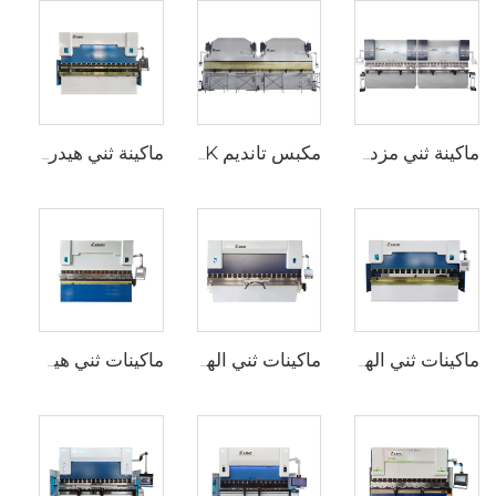
ماكينة ثني مزدوجة CNC مع متحكم Cybelec Touch 12 CNC
مكبس تانديم 2XWE67K لصناعة الأعمدة الخفيفة
ماكينة ثني هيدروليكية WC67K مع محكم E21
ماكينات ثني الهيدروليك WC67Y مع متحكم CNC من نوع T8
ماكينات ثني الهيدروليكية WC67Y مع متحكم CNC من نوع E300
ماكينات ثني هيدروليكية CNC مع متحكم ESA S630