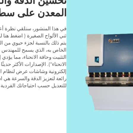
تحسين الدقة والك
المعدن على سط
في هذا المنشور، سنلقي نظرة أع
ثني الألواح الصغيرة ( اضغط هنا 
يتم ذلك بالنسبة لجزء حيوي من ال
الخاص به، الذي يسمح للمهندس ب
التثبيت وحافة الانحناء، مما يؤدي 
الانحناء"). الإصدارات الأكثر حديث
إلكترونية وشاشات عرض لنظام ال
رائعة لتعزيز الدقة والسرعة هي 
للتعديل حسب احتياجاتك الفردية لل