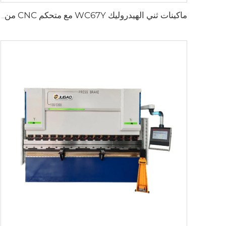
ماكينات ثني الهيدروليك WC67Y مع متحكم CNC من نوع T8