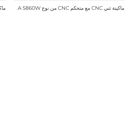
ماكينة ثني CNC مع متحكم CNC من نوع ESA S860W