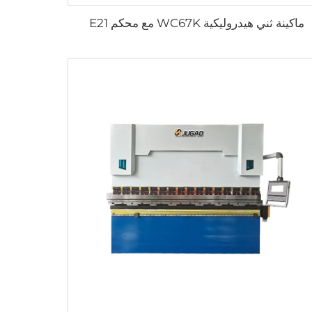
ماكينة ثني هيدروليكية WC67K مع محكم E21