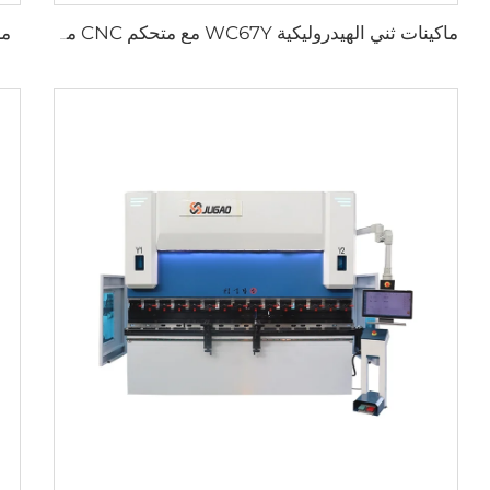
ماك
ماكينات ثني الهيدروليكية WC67Y مع متحكم CNC من نوع E300