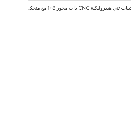
ماكينات ثني هيدروليكية CNC ذات محور 8+1 مع متحكم DA-66T