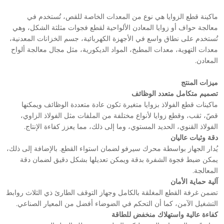
ماكينة قطع الزوايا هي نوع من المعدات الخاصة للقص، تُستخدم في
معالجة حواف أو زوايا المعادن الألواحية لقطع فجوات مثلثة الشكل، وهي
تُستخدم على نطاق واسع في الأجهزة الكهربائية، جسم الخزانات المعدنية،
معدات التهوية، معدات المطبخ، المواد الديكورية، مثل مجال معالجة ألواح
المعادن.
ميزات المنتج
تصميم متكامل متعدد الوظائف
ماكينات قطع الفولاذ بزوايا متغيرة تكون عادة متعددة الوظائف ويمكنها
قصّ، ثقب، وقطع زوايا لأنواع مختلفة من الملفات مثل الفولاذ الزاوي،
الفولاذ القنوي، الحديد المستوي، وما إلى ذلك، مما يعزز كفاءة الإنتاج.
دقة وثبات عاليان
يُدار الجهاز بواسطة محرك سيرفو لضمان استواء القطع. بالإضافة إلى ذلك،
يمكن ضبط فجوة الشفرة بدقة ويمكن تعديلها بشكل دقيق لضمان دقة
المعالجة.
آلية حماية الأمان
تضمن غرفة القطع المغلقة بالكامل وجهاز التوقف الطارئ ذي الثلاث روابط
التشغيل الآمن، كما أن التحكم في الضوضاء أفضل من المعيار الصناعي.
كفاءة عالية واستهلاك منخفض للطاقة