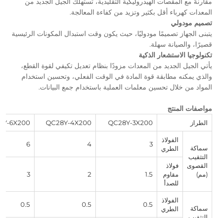
مقارنةً مع المقصات الهيدروليكية التقليدية، تستهلك الجيل الجديد من
المعدات كهرباء أقل بكثير وتزيد من كفاءة المعالجة.
تصميم مودولي
يتبنى الجهاز تصميمًا مودوليًا، حيث يكون وقت استبدال المكونات الرئيسية
قصيرًا، والصيانة سهلة.
تكنولوجيا الاستشعار الذكية
يأتي الجيل الجديد من المعدات مزودًا بنظام تعديل تكيفي لقوة القطع،
والذي يمكنه مطابقة قوة المادة في الوقت الفعلي، وتحسين استخدام
المواد من خلال تحسين معلمات العملية باستخدام جمع البيانات.
مواصفات المنتج
الطراز
QC28Y-3X200
QC28Y-4X200
8Y-6X200
الفولاذ
6
4
3
سماكة
الطري
التثقيب
القصوى
فولاذ
(مم)
مقاوم
1.5
2
3
للصدأ
الفولاذ
0.5
0.5
0.5
سماكة
الطري
التثقيب