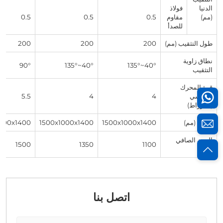
الدنيا
فولاذ
(مم)
مقاوم
0.5
0.5
0.5
للصدأ
طول التثقيب (مم)
200
200
200
نطاق زاوية
90°
40°~135°
40°~135°
التثقيب
قوة المحرك
الرئيسي
4
4
5.5
(كيلوواط)
الأبعاد (مم)
1500x1000x1400
1500x1000x1400
000x1400
الوزن الصافي
1500
1350
1100
(كغ)
اتصل بنا