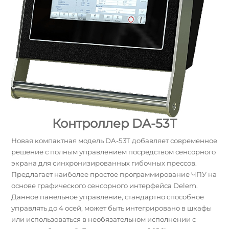
Контроллер DA-53T
Новая компактная модель DA-53T добавляет современное
решение с полным управлением посредством сенсорного
экрана для синхронизированных гибочных прессов.
Предлагает наиболее простое программирование ЧПУ на
основе графического сенсорного интерфейса Delem.
Данное панельное управление, стандартно способное
управлять до 4 осей, может быть интегрировано в шкафы
или использоваться в необязательном исполнении с