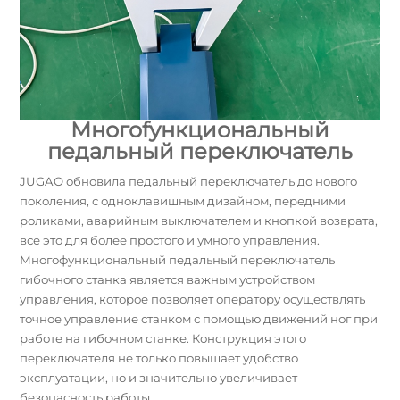
Многofункциональный
педальный переключатель
JUGAO обновила педальный переключатель до нового
поколения, с одноклавишным дизайном, передними
роликами, аварийным выключателем и кнопкой возврата,
все это для более простого и умного управления.
Многофункциональный педальный переключатель
гибочного станка является важным устройством
управления, которое позволяет оператору осуществлять
точное управление станком с помощью движений ног при
работе на гибочном станке. Конструкция этого
переключателя не только повышает удобство
эксплуатации, но и значительно увеличивает
безопасность работы.