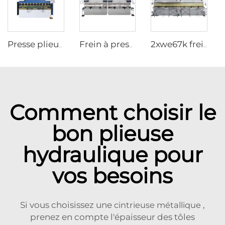
Presse plieuse hydraulique WC67K Avec Contrôleur TP10S
Frein à presse en tandem CNC avec contrôleur cybelec touch 12
2xwe67k frein à pression en tandem pour poteau lumineux
Comment choisir le
bon plieuse
hydraulique pour
vos besoins
Si vous choisissez une
cintrieuse métallique
,
prenez en compte l'épaisseur des tôles