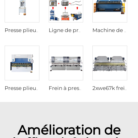
Presse plieuse CNC entièrement électrique
Ligne de production de soutien pour chariots à main
Machine de pliage
Presse plieuse hydraulique WC67K Avec Contrôleur TP10S
Frein à presse en tandem CNC avec contrôleur cybelec touch 12
2xwe67k frein à pression en tandem pour poteau lumineux
Amélioration de