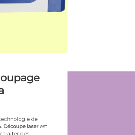
coupage
a
 technologie de
n.
Découpe laser
est
 traiter des