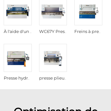
À l'aide d'un système de freinage à pression hydraulique de type wc67y avec contrôleur CNC t8
WC67Y Presse hydraulique avec contrôleur CNC E300
Freins à presse hydraulique à commande numérique avec contrôleur ESA S630
Presse hydraulique CNC avec contrôleur ESA S640
presse plieuse à 8+1 axes avec contrôleur DA69T