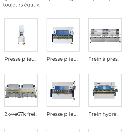
toujours égaux.
Presse plieuse CNC entièrement électrique
Presse plieuse hydraulique WC67K Avec Contrôleur TP10S
Frein à presse en tandem CNC avec contrôleur cybelec touch 12
2xwe67k frein à pression en tandem pour poteau lumineux
Presse plieuse hydraulique WC67K Avec Contrôleur E22
Frein hydraulique à pression wc67k avec régulateur e21