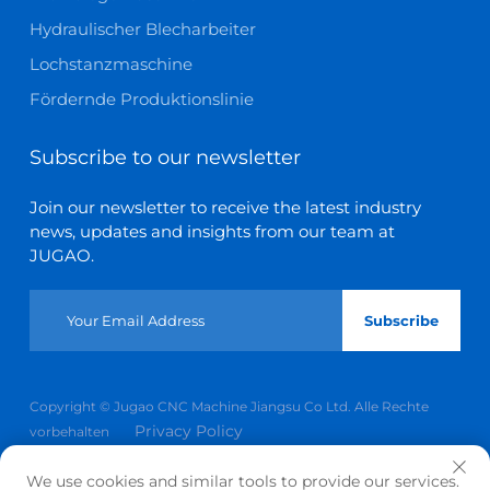
Hydraulischer Blecharbeiter
Lochstanzmaschine
Fördernde Produktionslinie
Subscribe to our newsletter
Join our newsletter to receive the latest industry
news, updates and insights from our team at
JUGAO.
Subscribe
Copyright © Jugao CNC Machine Jiangsu Co Ltd. Alle Rechte
Privacy Policy
vorbehalten
Scroll to top
We use cookies and similar tools to provide our services.