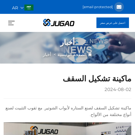
[email protected]
AR
احصل على عرض سعر
أخبار
>
الصفحة الرئيسية
أخبار
ماكينة تشكيل السقف
2024-08-02
ماكينة تشكيل السقف لصنع الستاره لأبواب الشوتير. مع ثقوب التثبيت لصنع
أنواع مختلفة من الألواح.