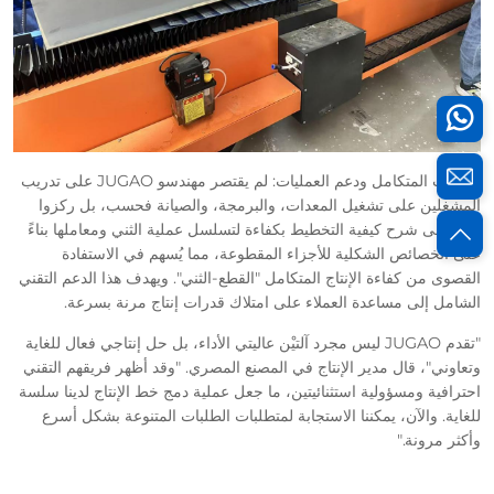
التدريب المتكامل ودعم العمليات: لم يقتصر مهندسو JUGAO على تدريب
المشغلين على تشغيل المعدات، والبرمجة، والصيانة فحسب، بل ركزوا
أيضًا على شرح كيفية التخطيط بكفاءة لتسلسل عملية الثني ومعاملها بناءً
على الخصائص الشكلية للأجزاء المقطوعة، مما يُسهم في الاستفادة
القصوى من كفاءة الإنتاج المتكامل "القطع-الثني". ويهدف هذا الدعم التقني
الشامل إلى مساعدة العملاء على امتلاك قدرات إنتاج مرنة بسرعة.
"تقدم JUGAO ليس مجرد آلتيْن عاليتي الأداء، بل حل إنتاجي فعال للغاية
وتعاوني"، قال مدير الإنتاج في المصنع المصري. "وقد أظهر فريقهم التقني
احترافية ومسؤولية استثنائيتين، ما جعل عملية دمج خط الإنتاج لدينا سلسة
للغاية. والآن، يمكننا الاستجابة لمتطلبات الطلبات المتنوعة بشكل أسرع
وأكثر مرونة."