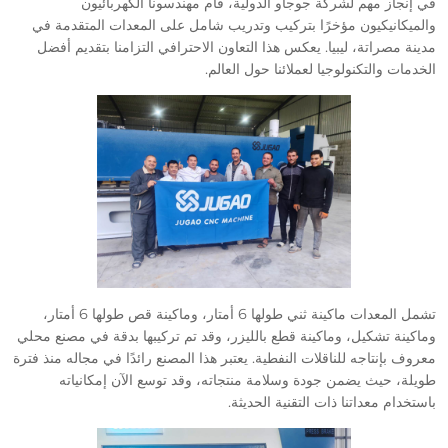
في إنجاز مهم لشركة جوجاو الدولية، قام مهندسونا الكهربائيون
والميكانيكيون مؤخرًا بتركيب وتدريب شامل على المعدات المتقدمة في
مدينة مصراتة، ليبيا. يعكس هذا التعاون الاحترافي التزامنا بتقديم أفضل
الخدمات والتكنولوجيا لعملائنا حول العالم.
تشمل المعدات ماكينة ثني طولها 6 أمتار، وماكينة قص طولها 6 أمتار،
وماكينة تشكيل، وماكينة قطع بالليزر، وقد تم تركيبها بدقة في مصنع محلي
معروف بإنتاجه للناقلات النفطية. يعتبر هذا المصنع رائدًا في مجاله منذ فترة
طويلة، حيث يضمن جودة وسلامة منتجاته، وقد توسع الآن إمكانياته
باستخدام معداتنا ذات التقنية الحديثة.