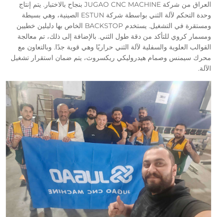
العراق من شركة JUGAO CNC MACHINE بنجاح بالاختبار. يتم إنتاج
وحدة التحكم لآلة الثني بواسطة شركة ESTUN الصينية، وهي بسيطة
ومستقرة في التشغيل. يستخدم BACKSTOP الخاص بها دليلين خطيين
ومسمار كروي للتأكد من دقة طول الثني. بالإضافة إلى ذلك، تم معالجة
القوالب العلوية والسفلية لآلة الثني حراريًا وهي قوية جدًا. وبالتعاون مع
محرك سيمنس وصمام هيدروليكي ريكسروث، يتم ضمان استقرار تشغيل
الآلة.