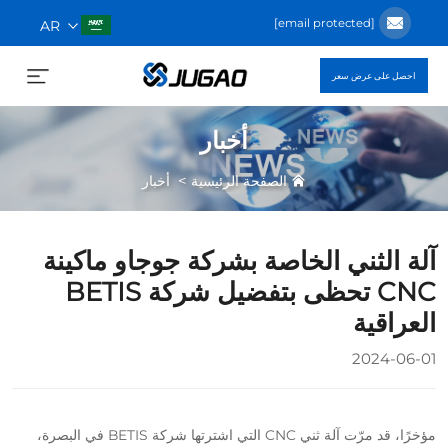
[email protected]
AR
احصل على عرض سعر
أخبار
>
الصفحة الرئيسية
أخبار
آلة الثني الخاصة بشركة جوجاو ماكينة
CNC تحظى بتفضيل شركة BETIS
العراقية
2024-06-01
مؤخرًا، قد مرّت آلة ثني CNC التي اشترتها شركة BETIS في البصرة،