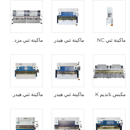
ماكينة ثني CNC كهربائية بالكامل
ماكينة ثني هيدروليكية WC67K مع جهاز تحكم TP10S
ماكينة ثني مزدوجة CNC مع متحكم Cybelec Touch 12 CNC
مكبس تانديم 2XWE67K لصناعة الأعمدة الخفيفة
ماكينة ثني هيدروليكية WC67K مع جهاز تحكم E22
ماكينة ثني هيدروليكية WC67K مع محكم E21