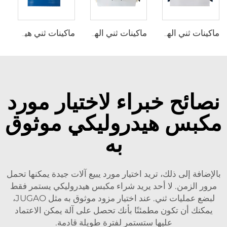
ماكينات ثني الهيدروليك WC67Y مع متحكم CNC من نوع T8
ماكينات ثني الهيدروليكية WC67Y مع متحكم CNC من نوع E300
ماكينات ثني هيدروليكية CNC مع متحكم ESA S630
نصائح خبراء لاختيار مورد
مكبس هيدروليكي موثوق
به
بالإضافة إلى ذلك، تريد اختيار مورد يبيع آلات جيدة يمكنها تحمل
مرور الزمن. لا أحد يريد شراء مكبس هيدروليكي يستمر فقط
لبضع عمليات ثني. عند اختيار مزود موثوق به مثل JUGAO،
يمكنك أن تكون مطمئنًا بأنك تحصل على آلة يمكن الاعتماد
عليها ستستمر لفترة طويلة قادمة.