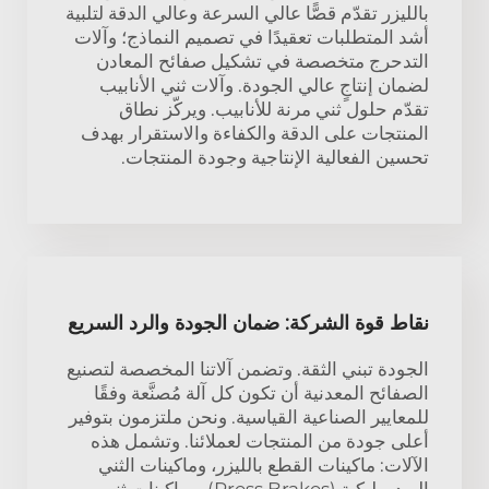
بالليزر تقدّم قصًّا عالي السرعة وعالي الدقة لتلبية
أشد المتطلبات تعقيدًا في تصميم النماذج؛ وآلات
التدحرج متخصصة في تشكيل صفائح المعادن
لضمان إنتاجٍ عالي الجودة. وآلات ثني الأنابيب
تقدّم حلول ثني مرنة للأنابيب. ويركّز نطاق
المنتجات على الدقة والكفاءة والاستقرار بهدف
تحسين الفعالية الإنتاجية وجودة المنتجات.
نقاط قوة الشركة: ضمان الجودة والرد السريع
الجودة تبني الثقة. وتضمن آلاتنا المخصصة لتصنيع
الصفائح المعدنية أن تكون كل آلة مُصنَّعة وفقًا
للمعايير الصناعية القياسية. ونحن ملتزمون بتوفير
أعلى جودة من المنتجات لعملائنا. وتشمل هذه
الآلات: ماكينات القطع بالليزر، وماكينات الثني
الهيدروليكية (Press Brakes)، وماكينات ثني