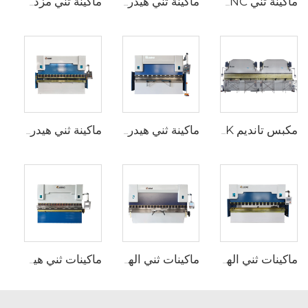
ماكينة ثني CNC كهربائية بالكامل
ماكينة ثني هيدروليكية WC67K مع جهاز تحكم TP10S
ماكينة ثني مزدوجة CNC مع متحكم Cybelec Touch 12 CNC
مكبس تانديم 2XWE67K لصناعة الأعمدة الخفيفة
ماكينة ثني هيدروليكية WC67K مع جهاز تحكم E22
ماكينة ثني هيدروليكية WC67K مع محكم E21
ماكينات ثني الهيدروليك WC67Y مع متحكم CNC من نوع T8
ماكينات ثني الهيدروليكية WC67Y مع متحكم CNC من نوع E300
ماكينات ثني هيدروليكية CNC مع متحكم ESA S630