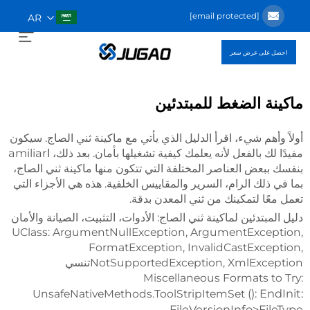
[email protected]
AR
احصل على عرض سعر
ماكينة الضغط للمبتدئين
أولاً وأهم شيء، اقرأ الدليل الذي يأتي مع ماكينة ثني الصاج. سيكون
مفيدًا لك بالفعل لأنه يعلمك كيفية تشغيلها بأمان. بعد ذلك، اamiliar
بنفسك ببعض العناصر المختلفة التي تتكون منها ماكينة ثني الصاج،
بما في ذلك الرام، السرير والمقاييس الخلفية. هذه هي الأجزاء التي
تعمل معًا لتمكينك من ثني المعدن بدقة.
دليل المبتدئين لماكينة ثني الصاج: الأدوات، التثبيت، الصيانة والأمان
UClass: ArgumentNullException, ArgumentException,
FormatException, InvalidCastException,
NotSupportedException, XmlExceptionتنسي
Miscellaneous Formats to Try:
(): EndInit:
UnsafeNativeMethods.ToolStripItemSet
FileVersionInfo>FileType