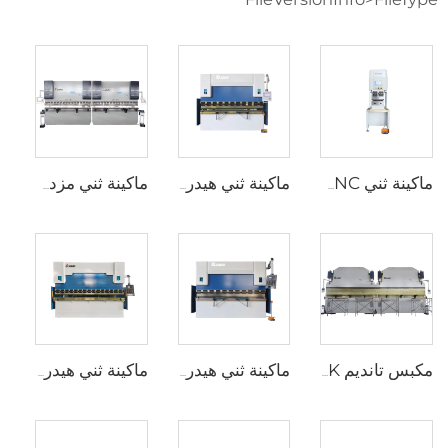
ماكينة ثني CNC كهربائية بالكامل
ماكينة ثني هيدروليكية WC67K مع جهاز تحكم TP10S
ماكينة ثني مزدوجة CNC مع متحكم Cybelec Touch 12 CNC
مكبس تانديم 2XWE67K لصناعة الأعمدة الخفيفة
ماكينة ثني هيدروليكية WC67K مع جهاز تحكم E22
ماكينة ثني هيدروليكية WC67K مع محكم E21