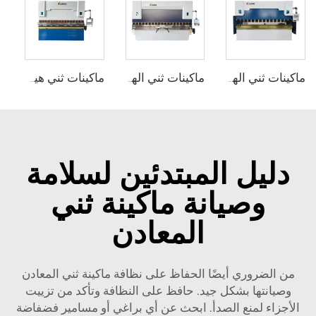
ماكينات ثني الهيدروليك WC67Y مع متحكم CNC من نوع T8
ماكينات ثني الهيدروليكية WC67Y مع متحكم CNC من نوع E300
ماكينات ثني هيدروليكية CNC مع متحكم ESA S630
دليل المبتدئين لسلامة
وصيانة ماكينة ثني
المعادن
من الضروري أيضًا الحفاظ على نظافة ماكينة ثني المعادن
وصيانتها بشكل جيد. حافظ على النظافة وتأكد من تزييت
الأجزاء لمنع الصدأ. ابحث عن أي براغي أو مسامير فضفاضة