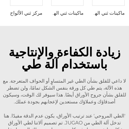
مركز ثني الألواح
ماكينات ثني الهيدروليكية CNC ذات 6 محاور مع متحكم CybTouch15
ماكينات ثني الهيدروليكية CNC ذات 8+1 محور مع متحكم ESA S875W
زيادة الكفاءة والإنتاجية
باستخدام آلة طي
لا داعي للقلق بشأن الطي غير المتساوٍ أو الحواف المتعرجة. مع
هذه الآلة، يتم طي كل ورقة بنفس الشكل تمامًا، ولن تضطر
للقلق بشأن جروح الأوراق أيضًا. هذا سيوفر لك الوقت، وسيكون
أصدقاؤك وعملاؤك مستعدين لإعجابهم بجودة عملك.
'الطي المروحي' عند ترتيب الأوراق، يكون عدم الدقة مفيدًا. هنا
تدخل آلة الطي من JUGAO. تم تصميم آلاتنا لطي الأوراق