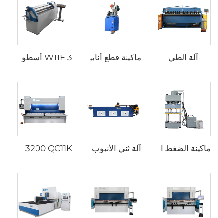
آلة الطي
ماكينة قطع أنابيب هوائية
W11F 3 أسطوانات ميكانيكية للف الصفائح المعدنية
ماكينة الضغط الهيدروليكي ذات السحب العميق بـ 4 أعمدة (YJG-32)
آلة ثني الأنبوب الهيدروليكية CNC لثني أنابيب الصلب
12X3200 QC11K ماكينة قص CNC من نوع الهيدروليكية مع DAC360T