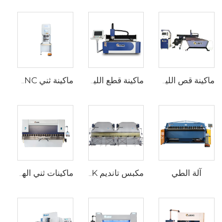
ماكينة قص الليزر بالألياف لأنابيب الصفائح
ماكينة قطع الليزر الألياف CNC
ماكينة ثني CNC كهربائية بالكامل
آلة الطي
مكبس تانديم 2XWE67K لصناعة الأعمدة الخفيفة
ماكينات ثني الهيدروليكية WC67Y مع متحكم CNC من نوع E300