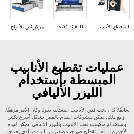
آلة قطع الأنابيب
مركز ثني الألواح
12X3200 QC11K ماكينة قص CNC من نوع الهيدروليكية مع DAC360T
عمليات تقطيع الأنابيب
المبسطة باستخدام
الليزر الأليافي
سابقًا، كان يجب قص الأنابيب المعدنية يدويًا وكان الأمر مرهقًا.
"ومع ذلك، يمكن للشركات القيام بالقص بشكل أسرع بكثير
باستخدام ماكينات قطع الأنابيب بالليزر الأليافي. يمكن لهذه
الأجهزة إتمام التقطيع في جزء صغير من الوقت الذي يحتاجه