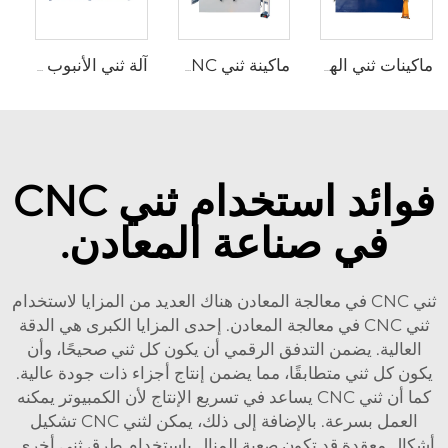
ماكينات ثني الهيدروليكية CNC مع متحكم ESA S640
ماكينة ثني CNC مع متحكم CNC من نوع ESA S860W
آلة ثني الأنبوب الهيدروليكية CNC لثني أنابيب الصلب
فوائد استخدام ثني CNC
في صناعة المعادن.
ثني CNC في معالجة المعادن هناك العديد من المزايا لاستخدام
ثني CNC في معالجة المعادن. إحدى المزايا الكبرى هي الدقة
العالية. يضمن التدفق الرقمي أن يكون كل ثني صحيحًا، وأن
يكون كل ثني متطابقًا، مما يضمن إنتاج أجزاء ذات جودة عالية.
كما أن ثني CNC يساعد في تسريع الإنتاج لأن الكمبيوتر يمكنه
العمل بسرعة. بالإضافة إلى ذلك، يمكن لثني CNC تشكيل
أشكال معقدة قد تكون صعبة المنال باستخدام طرق ثني أخرى.