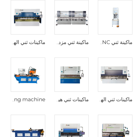
ماكينة ثني CNC كهربائية بالكامل
ماكينة ثني مزدوجة CNC مع متحكم Cybelec Touch 12 CNC
ماكينات ثني الهيدروليك WC67Y مع متحكم CNC من نوع T8
ماكينات ثني الهيدروليكية WC67Y مع متحكم CNC من نوع E300
ماكينات ثني هيدروليكية CNC مع متحكم ESA S630
Cnc pipe cutting machine