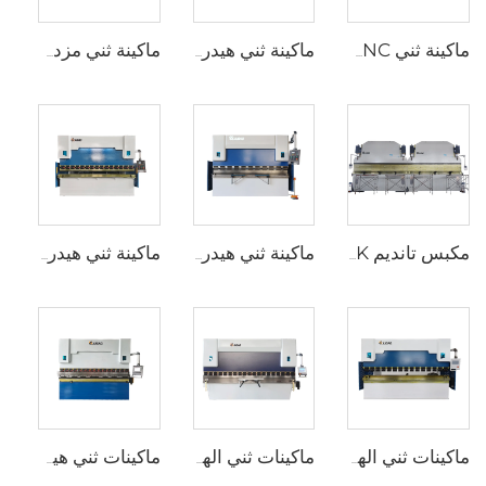
ماكينة ثني CNC كهربائية بالكامل
ماكينة ثني هيدروليكية WC67K مع جهاز تحكم TP10S
ماكينة ثني مزدوجة CNC مع متحكم Cybelec Touch 12 CNC
مكبس تانديم 2XWE67K لصناعة الأعمدة الخفيفة
ماكينة ثني هيدروليكية WC67K مع جهاز تحكم E22
ماكينة ثني هيدروليكية WC67K مع محكم E21
ماكينات ثني الهيدروليك WC67Y مع متحكم CNC من نوع T8
ماكينات ثني الهيدروليكية WC67Y مع متحكم CNC من نوع E300
ماكينات ثني هيدروليكية CNC مع متحكم ESA S630