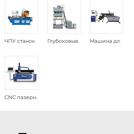
ЧПУ станок для резки труб
Глубоковыводящий гидравлический пресс с четырьмя колоннами YJG-32
Машина для резки труб и пластин фиберным лазером
CNC лазерная резка из фибры