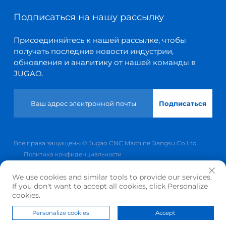
Подписаться на нашу рассылку
Присоединяйтесь к нашей рассылке, чтобы
получать последние новости индустрии,
обновления и аналитику от нашей команды в
JUGAO.
Подписаться
Все права защищены © Jugao CNC Machine Jiangsu Co Ltd.
Политика конфиденциальности
Прокрутить вверх
We use cookies and similar tools to provide our services.
If you don't want to accept all cookies, click Personalize
cookies.
Personalize cookies
Accept
Домашняя
Продукт
О
КОНТАКТ