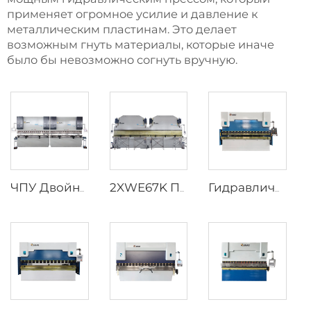
применяет огромное усилие и давление к
металлическим пластинам. Это делает
возможным гнуть материалы, которые иначе
было бы невозможно согнуть вручную.
ЧПУ Двойной пресс-тормоз с контроллером Cybelec Touch 12 CNC
2XWE67K Парный пресс-тормоз для опор освещения
Гидравлический пресс-тормоз WC67K с контроллером E21