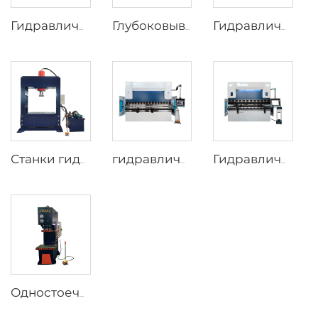
Гидравлические пресс-тормоза с ЧПУ и контроллером ESA S630
Глубоковыводящий гидравлический пресс с четырьмя колоннами YJG-32
Гидравлические пресс-тормоза с ЧПУ и контроллером ESA S640
Станки гидравлического пресса типа стрелы
гидравлические пресс-тормоза CNC с 8+1 осью и контроллером DA-66T
Гидравлические пресс-тормоза с ЧПУ и контроллером Delem DA-66T
Одностоечный гидравлический пресс C-образной формы