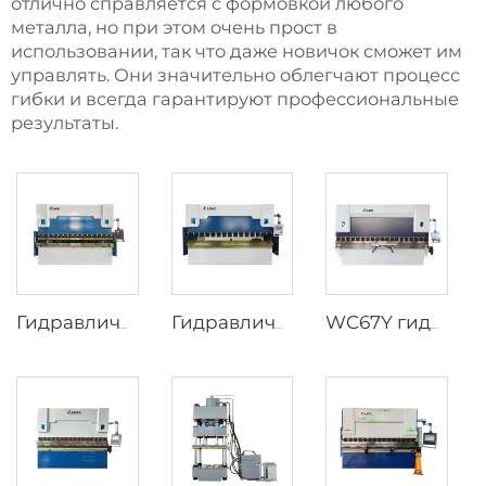
отлично справляется с формовкой любого
металла, но при этом очень прост в
использовании, так что даже новичок сможет им
управлять. Они значительно облегчают процесс
гибки и всегда гарантируют профессиональные
результаты.
Гидравлический пресс-тормоз WC67K с контроллером E21
Гидравлические пресс-тормоза WC67Y с контроллером T8 CNC
WC67Y гидравлический пресс-тормоз с CNC контроллером E300