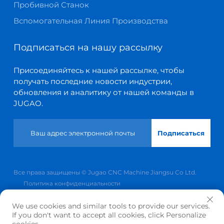
Пробивной Станок
Вспомогательная Линия Производства
Подписаться на нашу рассылку
Присоединяйтесь к нашей рассылке, чтобы
получать последние новости индустрии,
обновления и аналитику от нашей команды в
JUGAO.
Подписаться
Все права защищены © Jugao CNC Machine Jiangsu Co Ltd.
Политика конфиденциальности
Прокрутить вверх
We use cookies and similar tools to provide our services.
If you don't want to accept all cookies, click Personalize