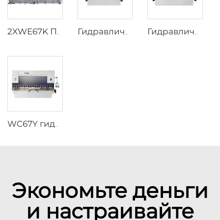
2XWE67K Парный пресс-тормоз для опор освещения
Гидравлический пресс-тормоз WC67K с контроллером E21
Гидравлические пресс-тормоза WC67Y с контроллером T8 CNC
WC67Y гидравлический пресс-тормоз с CNC контроллером E300
Экономьте деньги
и настраивайте