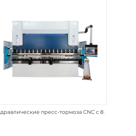
гидравлические пресс-тормоза CNC с 8+1 осью и контроллером DA-66T