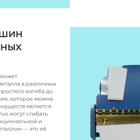
ашин
чных
 может
металла в различных
простого изгиба до
ия, которое можно
имуществ является
гко могут сгибать
нкциональной и
еталлом — это её