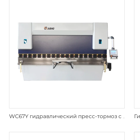
WC67Y гидравлический пресс-тормоз с CNC контроллером E300